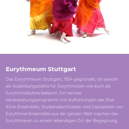
Eurythmeum Stuttgart
Das Eurythmeum Stuttgart, 1924 gegründet, ist sowohl
als Ausbildungsstätte für Eurythmisten wie auch als
Eurythmiebühne bekannt. Ein reiches
Veranstaltungsprogramm mit Aufführungen des Else-
Klink-Ensembles, Studienabschlüssen und Gastspielen von
Eurythmie-Ensembles aus der ganzen Welt machen das
Eurythmeum zu einem lebendigen Ort der Begegnung.