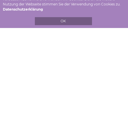
Nutzung der Webseite stimmen Sie der Verwendung von Cookies zu.
Datenschutzerklärung
OK
Ein ewiges Sein
Ort: Eurythmeum Stuttgart
Uhrzeit: 20:00 Uhr
Mit Werken u.a.von Gustav Mahler, Alfred Schnittke,
Rudolf Steiner, Inger Christensen und Ingeborg
Bachmann
mehr zum Programm >>